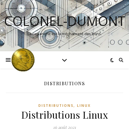
COLONEL-DUMONT
La taquinerie est la méchanceté des bons.
DISTRIBUTIONS
,
DISTRIBUTIONS
LINUX
Distributions Linux
16 août 2021