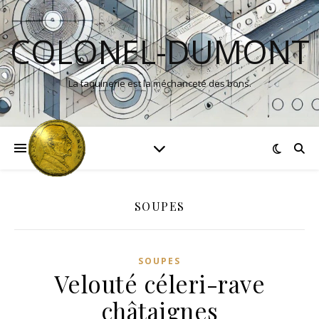
COLONEL-DUMONT
La taquinerie est la méchanceté des bons.
SOUPES
SOUPES
Velouté céleri-rave
châtaignes