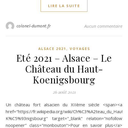
LIRE LA SUITE
colonel-dumont.fr
Aucun commentaire
,
ALSACE 2021
VOYAGES
Eté 2021 – Alsace – Le
Château du Haut-
Koenigsbourg
26 août 2021
Un château fort alsacien du XIIème siècle <span><a
href="https://fr.wikipedia.org/wiki/Ch%C3%A2teau_du_Haut-
K%C5%93nigsbourg" target="_blank" relation="nofollow
noopener" class="monbouton">Pour en savoir plus</a>