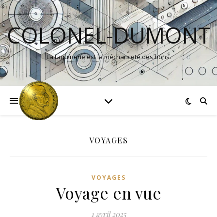
COLONEL-DUMONT
La taquinerie est la méchanceté des bons.
VOYAGES
VOYAGES
Voyage en vue
1 avril 2025