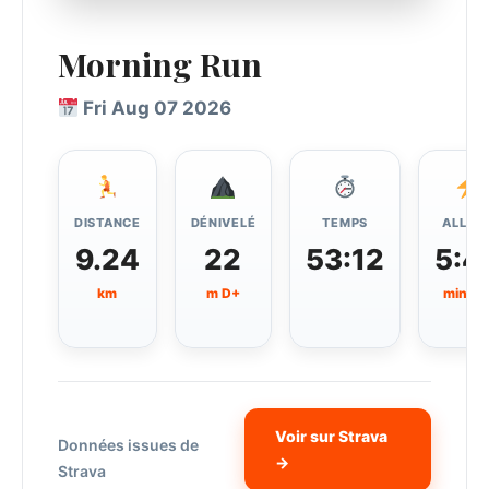
Morning Run
Fri Aug 07 2026
DISTANCE
DÉNIVELÉ
TEMPS
ALLUR
9.24
22
53:12
5:4
km
m D+
min/k
Voir sur Strava
Données issues de
→
Strava