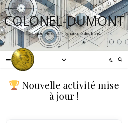
COLONEL-DUMONT
La taquinerie est la méchanceté des bons.
Nouvelle activité mise
à jour !