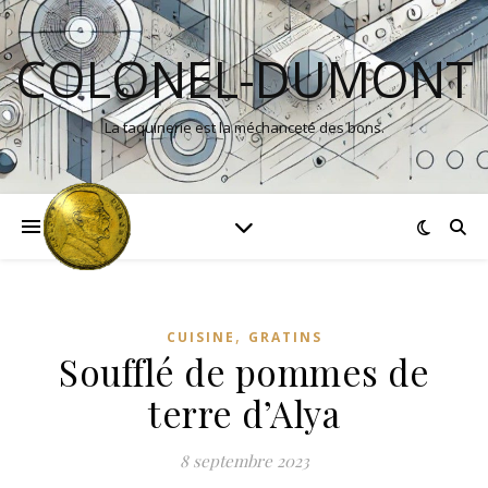
COLONEL-DUMONT
La taquinerie est la méchanceté des bons.
,
CUISINE
GRATINS
Soufflé de pommes de
terre d’Alya
8 septembre 2023