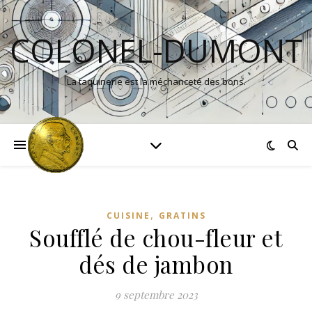
COLONEL-DUMONT
La taquinerie est la méchanceté des bons.
,
CUISINE
GRATINS
Soufflé de chou-fleur et
dés de jambon
9 septembre 2023