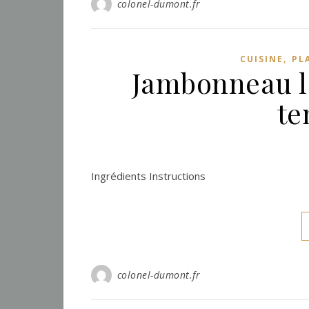
colonel-dumont.fr
,
CUISINE
PL
Jambonneau le
te
Ingrédients Instructions
colonel-dumont.fr