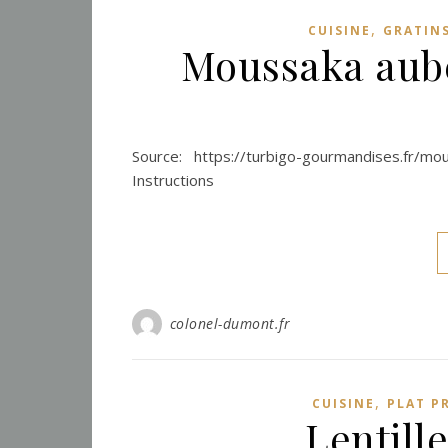
,
CUISINE
GRATIN
Moussaka auber
Source: https://turbigo-gourmandises.fr/mou
Instructions
colonel-dumont.fr
,
CUISINE
PLAT P
Lentille