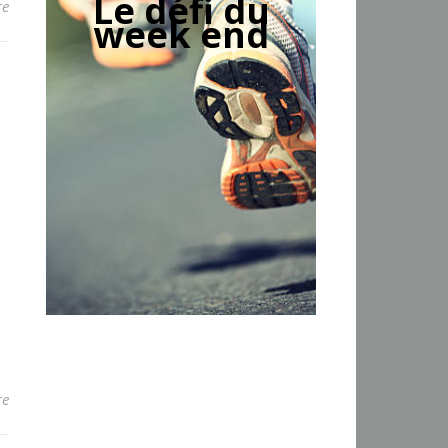
Le défi du
re
week end
re