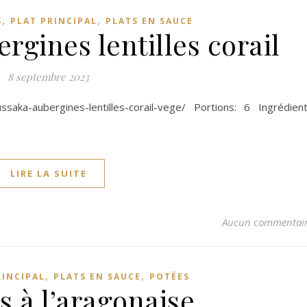
,
,
S
PLAT PRINCIPAL
PLATS EN SAUCE
gines lentilles corail
8 septembre 2023
ssaka-aubergines-lentilles-corail-vege/ Portions: 6 Ingrédien
LIRE LA SUITE
Aucun commentai
,
,
RINCIPAL
PLATS EN SAUCE
POTÉES
s à l’aragonaise