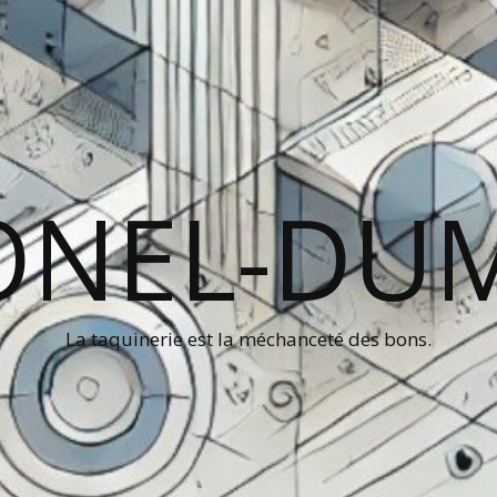
ONEL-DU
La taquinerie est la méchanceté des bons.