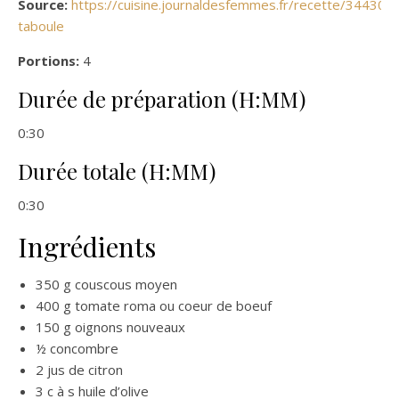
Source:
https://cuisine.journaldesfemmes.fr/recette/344309-
taboule
Portions:
4
Durée de préparation (H:MM)
0:30
Durée totale (H:MM)
0:30
Ingrédients
350 g couscous moyen
400 g tomate roma ou coeur de boeuf
150 g oignons nouveaux
½ concombre
2 jus de citron
3 c à s huile d’olive