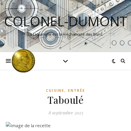
COLONEL-DUMONT
La taquinerie est la méchanceté des bons.
,
CUISINE
ENTRÉE
Taboulé
8 septembre 2023