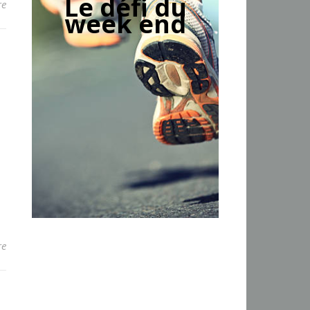
Le défi du
re
week end
re