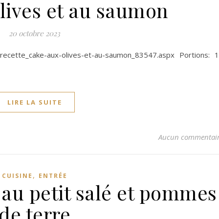
lives et au saumon
20 octobre 2023
/recette_cake-aux-olives-et-au-saumon_83547.aspx Portions: 
LIRE LA SUITE
Aucun commentai
,
CUISINE
ENTRÉE
 au petit salé et pommes
de terre