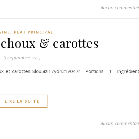
Aucun commentai
,
SINE
PLAT PRINCIPAL
 choux & carottes
8 septembre 2023
houx-et-carottes-8lou5izi17yd421v047r Portions: 1 Ingrédien
LIRE LA SUITE
Aucun commentai