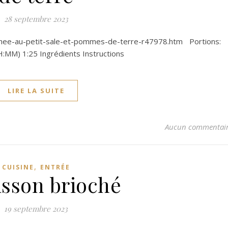
28 septembre 2023
chee-au-petit-sale-et-pommes-de-terre-r47978.htm Portions:
:MM) 1:25 Ingrédients Instructions
LIRE LA SUITE
Aucun commentai
,
CUISINE
ENTRÉE
isson brioché
19 septembre 2023