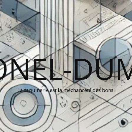
ONEL-DU
La taquinerie est la méchanceté des bons.