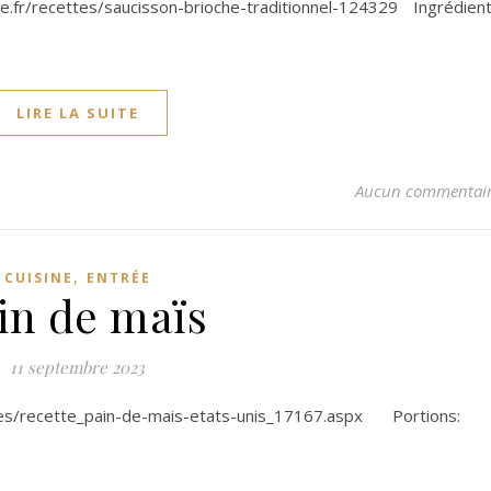
e.fr/recettes/saucisson-brioche-traditionnel-124329 Ingrédien
LIRE LA SUITE
Aucun commentai
,
CUISINE
ENTRÉE
in de maïs
11 septembre 2023
es/recette_pain-de-mais-etats-unis_17167.aspx Portions: