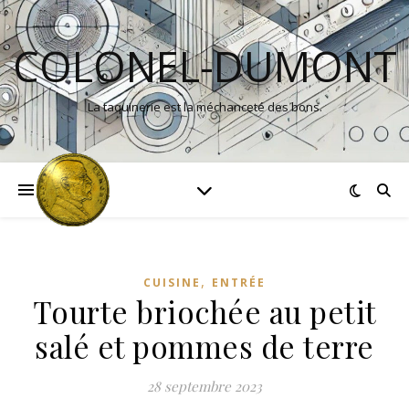
COLONEL-DUMONT
La taquinerie est la méchanceté des bons.
,
CUISINE
ENTRÉE
Tourte briochée au petit
salé et pommes de terre
28 septembre 2023