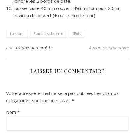
joindre les 2 bords de pâte.
Laisser cuire 40 min couvert d’aluminium puis 20min
environ découvert (+ ou – selon le four).
Lardons
Pommes de terre
Œufs
Par
colonel-dumont.fr
Aucun commentaire
LAISSER UN COMMENTAIRE
Votre adresse e-mail ne sera pas publiée.
Les champs
obligatoires sont indiqués avec
*
Nom
*