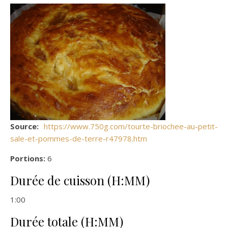
Source:
https://www.750g.com/tourte-briochee-au-petit-
sale-et-pommes-de-terre-r47978.htm
Portions:
6
Durée de cuisson (H:MM)
1:00
Durée totale (H:MM)